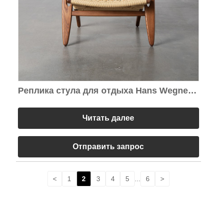
Реплика стула для отдыха Hans Wegner
Ch25
Читать далее
Отправить запрос
<
1
2
3
4
5
...
6
>