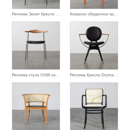
Реплика Зенит Кресло Коричневый кожаный обеденный стул
Кожаное обеденное кресло с седлом июля без подлокотников
Реплика стула Ch88 из нержавеющей стали
Реплика Кресло Dryman Circle современного дизайна